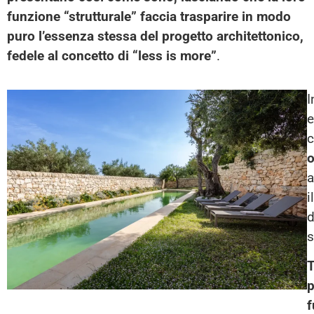
funzione “strutturale” faccia trasparire in modo
puro l’essenza stessa del progetto architettonico,
fedele al concetto di
“less is more”
.
I
e
o
a
i
d
s
T
p
f