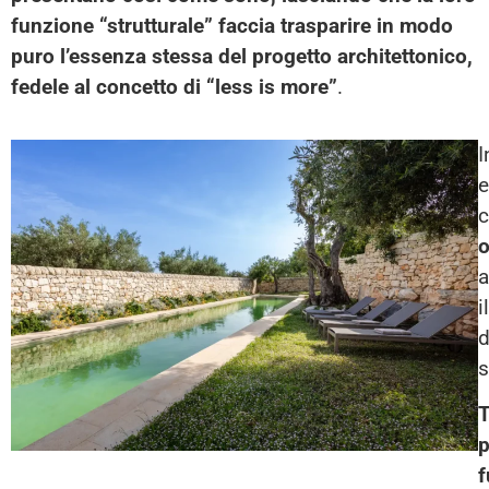
funzione “strutturale” faccia trasparire in modo
puro l’essenza stessa del progetto architettonico,
fedele al concetto di
“less is more”
.
I
e
o
a
i
d
s
T
p
f